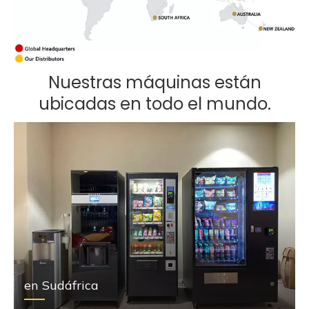
Nuestras máquinas están
Red global de distribuidores de máquinas
expendedoras
ubicadas en todo el mundo.
en Sudáfrica