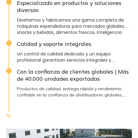
Especializado en productos y soluciones
diversas
Diseñamos y fabricamos una gama completa de
máquinas expendedoras para mercados globales:
snacks y bebidas, alimentos frescos, inteligencia
artificial, máquinas de hielo, máquinas de café y
Calidad y soporte integrales
dispensadores de vino.
Un control de calidad dedicado y un equipo
profesional garantizan servicios integrales y
personalizados y un soporte global oportuno
Con la confianza de clientes globales | Más
adaptado a las necesidades de su mercado.
de 40.000 unidades exportadas
Productos de calidad, entrega rápida y rendimiento
confiable en la confianza de distribuidores globales.
Más de 40.000 máquinas expendedoras exportadas a
todo el mundo.