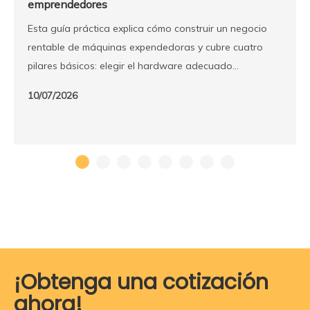
emprendedores
Esta guía práctica explica cómo construir un negocio
rentable de máquinas expendedoras y cubre cuatro
pilares básicos: elegir el hardware adecuado
(bocadillos, café, alimentos frescos, taquillas, etc.),
10/07/2026
estrategia de ubicación, gestión de inventario basada
en datos y mantenimiento disciplinado. También ofrece
consejos de ampliación y apoyo de proveedores para
que los emprendedores lancen una operación de venta
sostenible.
¡Obtenga una cotización
ahora!