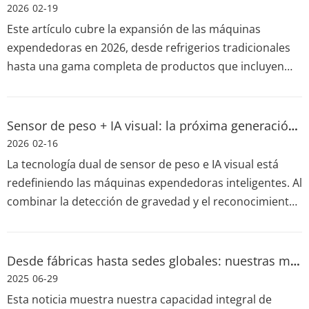
inventario y ayuda a que su fábrica funcione mejor
2026
02-19
mientras ahorra dinero real.
Este artículo cubre la expansión de las máquinas
expendedoras en 2026, desde refrigerios tradicionales
hasta una gama completa de productos que incluyen
alimentos frescos y artículos de primera necesidad.
Impulsadas por la tecnología inteligente y la demanda
de conveniencia, las soluciones de venta comercial
Sensor de peso + IA visual: la próxima generación de tecnología de venta inteligente
ahora respaldan el comercio minorista automatizado,
2026
02-16
versátil y que requiere poca mano de obra para
La tecnología dual de sensor de peso e IA visual está
ubicaciones globales de alto tráfico.
redefiniendo las máquinas expendedoras inteligentes. Al
combinar la detección de gravedad y el reconocimiento
de imágenes, esta solución elimina problemas comunes
como escaneos perdidos y extravíos, lo que garantiza
una detección precisa del producto y una liquidación
Desde fábricas hasta sedes globales: nuestras máquinas expendedoras de insignias de souvenirs atienden a clientes nacionales e internacionales
automática para una experiencia minorista no tripulada
2025
06-29
más confiable y eficiente.
Esta noticia muestra nuestra capacidad integral de