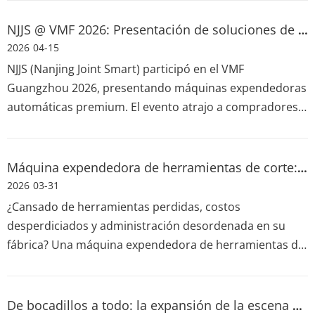
ubicación, gestión de inventario basada en datos y
mantenimiento disciplinado. También ofrece consejos
NJJS @ VMF 2026: Presentación de soluciones de venta de vanguardia para mercados globales
de ampliación y apoyo de proveedores para que los
2026
04-15
emprendedores lancen una operación de venta
NJJS (Nanjing Joint Smart) participó en el VMF
sostenible.
Guangzhou 2026, presentando máquinas expendedoras
automáticas premium. El evento atrajo a compradores
globales. Destacamos nuestras soluciones de venta
inteligentes y confiables, fortaleciendo las asociaciones
B2B y ampliando nuestro alcance en el mercado global
Máquina expendedora de herramientas de corte: gestión inteligente para la eficiencia industrial
en el sector minorista inteligente.
2026
03-31
¿Cansado de herramientas perdidas, costos
desperdiciados y administración desordenada en su
fábrica? Una máquina expendedora de herramientas de
corte inteligente resuelve todos estos problemas a la
vez. Realiza un seguimiento de cada herramienta,
detiene el abuso y el desperdicio, simplifica el control de
De bocadillos a todo: la expansión de la escena de las máquinas expendedoras de 2026